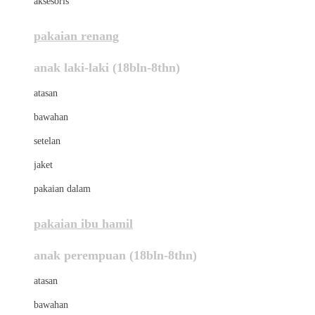
aksesoris
pakaian renang
anak laki-laki (18bln-8thn)
atasan
bawahan
setelan
jaket
pakaian dalam
pakaian ibu hamil
anak perempuan (18bln-8thn)
atasan
bawahan