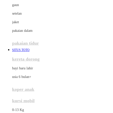
gaun
setelan
jaket
pakaian dalam
pakaian tidur
SITUS TOTO
kereta dorong
bayi baru lahir
usia 6 bulan+
koper anak
kursi mobil
0-13 Kg