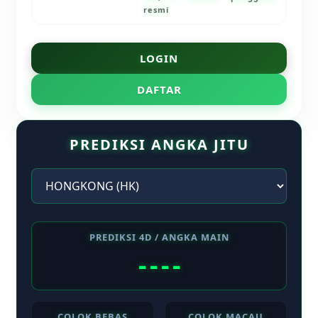
resmi
Twistshake
TY Toys
LOGIN
U
DAFTAR
V
PREDIKSI ANGKA JITU
Veja
Vitaflow
Vtech
W
PREDIKSI 4D / ANGKA MAIN
----
Waterland
Wellness
X
COLOK BEBAS
COLOK MACAU