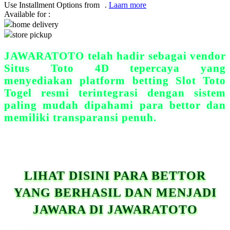
Use Installment Options from
.
Laarn more
Available for :
Q
home delivery
store pickup
QV Baby
JAWARATOTO telah hadir sebagai vendor
R
Situs Toto 4D tepercaya yang
Real Shades
menyediakan platform betting Slot Toto
Togel resmi terintegrasi dengan sistem
Red Castle
paling mudah dipahami para bettor dan
Ribbon Madness
memiliki transparansi penuh.
S
Sebamed
Silver Cross
LIHAT DISINI PARA BETTOR
Simply Idea
YANG BERHASIL DAN MENJADI
Skip Hop
JAWARA DI JAWARATOTO
Spectra