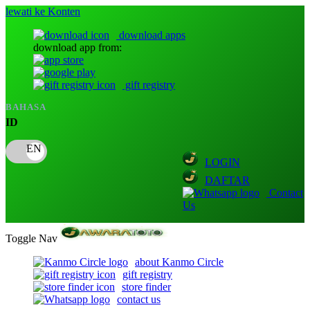
lewati ke Konten
download apps
download app from:
gift registry
BAHASA
ID
LOGIN
DAFTAR
Contact
Us
Toggle Nav
about Kanmo Circle
gift registry
store finder
contact us