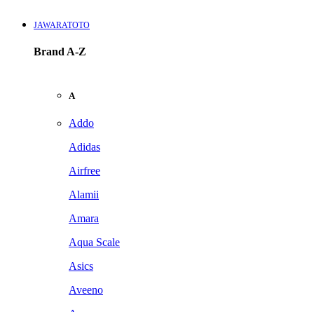
JAWARATOTO
Brand A-Z
A
Addo
Adidas
Airfree
Alamii
Amara
Aqua Scale
Asics
Aveeno
Awan