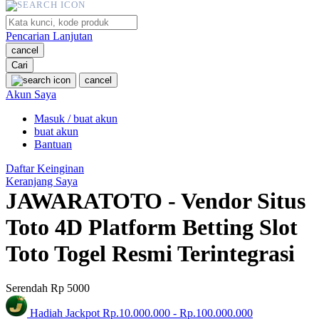
O
Pencarian Lanjutan
Oh Ma Grain
cancel
Okiedog
Cari
cancel
P
Akun Saya
Peachy
Masuk / buat akun
buat akun
Phil & Ted's
Bantuan
Philips Avent
Daftar Keinginan
Keranjang Saya
Pigeon
JAWARATOTO - Vendor Situs
Playgro
Toto 4D Platform Betting Slot
Poled Global
Toto Togel Resmi Terintegrasi
Ponycycle
Puma
Serendah
Rp 5000
Pureats
Hadiah Jackpot
Rp.10.000.000
-
Rp.100.000.000