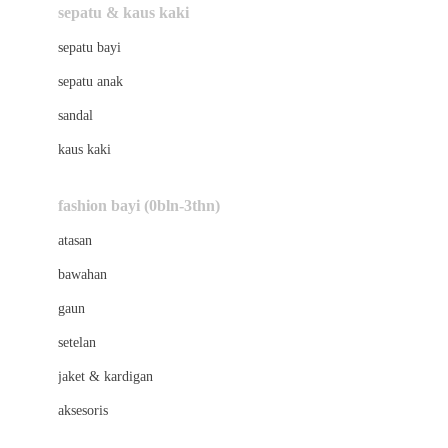
Beauty Barn
sepatu & kaus kaki
Bio Oil
sepatu bayi
Biolane
sepatu anak
Bite Fighters
sandal
Bizzi Growin
kaus kaki
Blackmores
fashion bayi (0bln-3thn)
Blooming Marvellous
atasan
Bonnels
bawahan
Bravado
gaun
Bruder
setelan
Brush Baby
jaket & kardigan
Buds Organics
aksesoris
Bugaboo
Buggygear