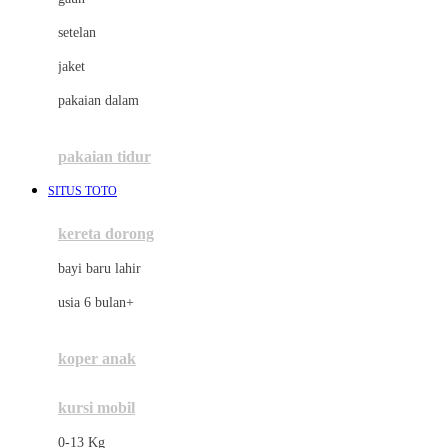
Dae Organics
setelan
Docare
jaket
Doona
pakaian dalam
Down To Earth
Drew
pakaian tidur
Dr. Brown's
SITUS TOTO
E
kereta dorong
ELC
bayi baru lahir
Ergobaby
usia 6 bulan+
Expert Care
koper anak
Ezyroller
kursi mobil
F
0-13 Kg