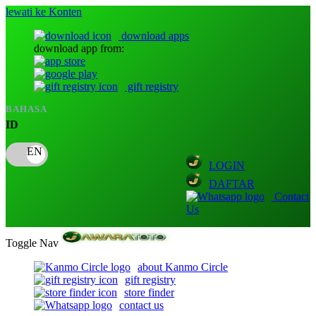
lewati ke Konten
download apps
download app from:
gift registry
BAHASA
ID
LOGIN
DAFTAR
Contact
Us
Toggle Nav
about Kanmo Circle
gift registry
store finder
contact us