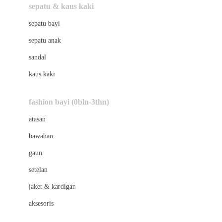
Beauty Barn
sepatu & kaus kaki
Bio Oil
sepatu bayi
Biolane
sepatu anak
Bite Fighters
sandal
Bizzi Growin
kaus kaki
Blackmores
fashion bayi (0bln-3thn)
Blooming Marvellous
atasan
Bonnels
bawahan
Bravado
gaun
Bruder
setelan
Brush Baby
jaket & kardigan
Buds Organics
aksesoris
Bugaboo
Buggygear