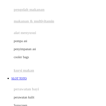
Joie
pengolah makanan
Joolz
Jujube
makanan & multivitamin
K
alat menyusui
Kiddycuts
pompa asi
Kumon
penyimpanan asi
L
cooler bags
Leapfrog
kursi makan
Leclerc
SLOT TOTO
Lee Vierra
Lillebaby
perawatan bayi
Little Bird Told Me
perawatan kulit
Little Miss Janis
Sunscreen