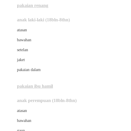
pakaian renang
Bumkins
anak laki-laki (18bln-8thn)
C
atasan
Cetaphil
bawahan
Chicco
setelan
Childlife
jaket
Clevamama
pakaian dalam
Cocolatte
Cottonseeds
pakaian ibu hamil
Cozy N Safe
anak perempuan (18bln-8thn)
Crane
atasan
Cybex
bawahan
D
gaun