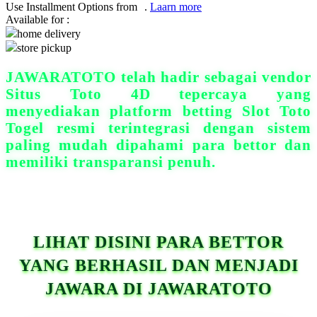
Use Installment Options from
.
Laarn more
Available for :
Q
home delivery
store pickup
QV Baby
JAWARATOTO telah hadir sebagai vendor
R
Situs Toto 4D tepercaya yang
Real Shades
menyediakan platform betting Slot Toto
Togel resmi terintegrasi dengan sistem
Red Castle
paling mudah dipahami para bettor dan
Ribbon Madness
memiliki transparansi penuh.
S
Sebamed
Silver Cross
LIHAT DISINI PARA BETTOR
Simply Idea
YANG BERHASIL DAN MENJADI
Skip Hop
JAWARA DI JAWARATOTO
Spectra